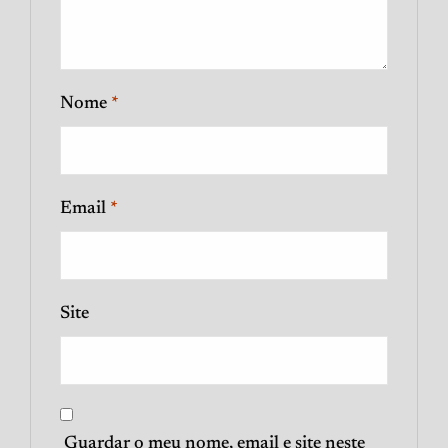
Nome
*
Email
*
Site
Guardar o meu nome, email e site neste