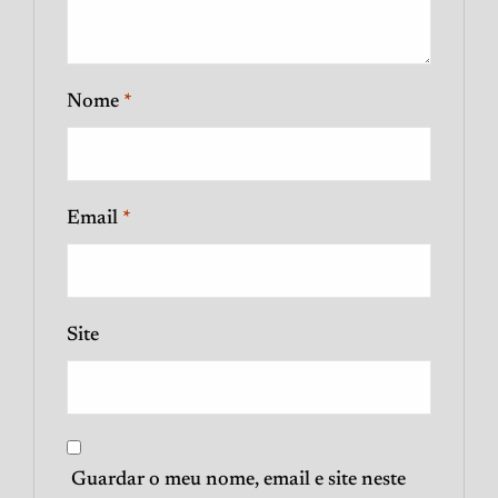
Nome
*
Email
*
Site
Guardar o meu nome, email e site neste