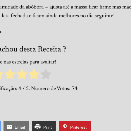
midade da abóbora — ajusta até a massa ficar firme mas mac
lata fechada e ficam ainda melhores no dia seguinte!
a
achou desta Receita ?
 nas estrelas para avaliar!
ificação:
4
/ 5. Numero de Votos:
74
Email
Print
Pinterest