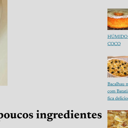
HÚMIDO
COCO
Bacalhau 
com Batat
fica delici
poucos ingredientes