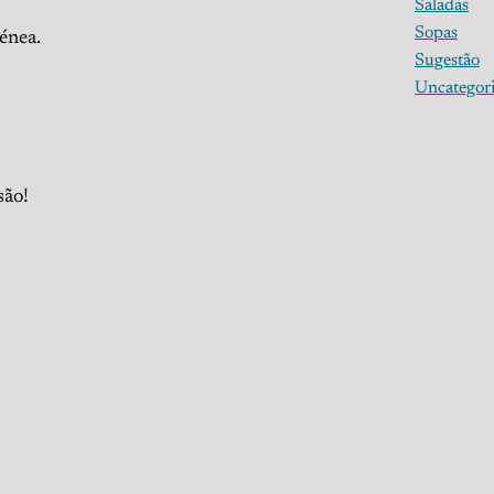
Saladas
Sopas
énea.
Sugestão
Uncategor
são!