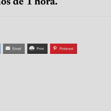
os de 1 hora.
Email
Print
Pinterest