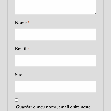
Nome
*
Email
*
Site
Guardar o meu nome, email e site neste