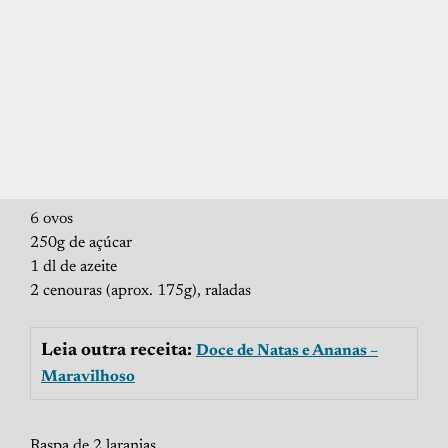
6 ovos
250g de açúcar
1 dl de azeite
2 cenouras (aprox. 175g), raladas
Leia outra receita:
Doce de Natas e Ananas –
Maravilhoso
Raspa de 2 laranjas