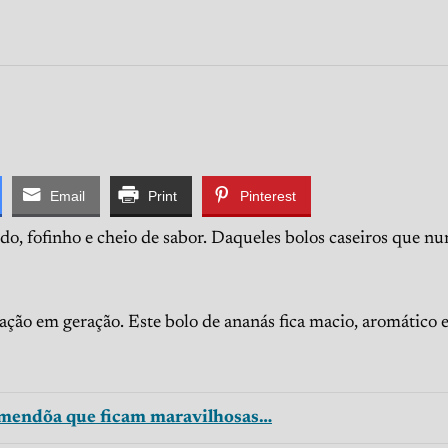
Email
Print
Pinterest
o, fofinho e cheio de sabor. Daqueles bolos caseiros que nu
ração em geração. Este bolo de ananás fica macio, aromático 
Amendõa que ficam maravilhosas…