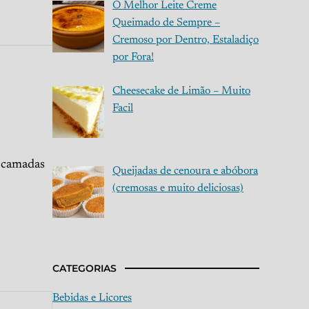
O Melhor Leite Creme
Queimado de Sempre –
Cremoso por Dentro, Estaladiço
por Fora!
Cheesecake de Limão – Muito
Facil
m camadas
Queijadas de cenoura e abóbora
(cremosas e muito deliciosas)
CATEGORIAS
Bebidas e Licores