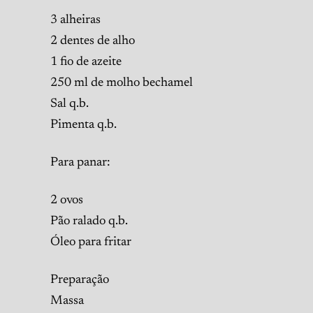
3 alheiras
2 dentes de alho
1 fio de azeite
250 ml de molho bechamel
Sal q.b.
Pimenta q.b.
Para panar:
2 ovos
Pão ralado q.b.
Óleo para fritar
Preparação
Massa