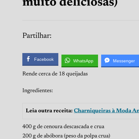
muito deliciosas)
Partilhar:
Facebook
WhatsApp
Messenger
Rende cerca de 18 queijadas
Ingredientes:
Leia outra receita:
Charniqueiras à Moda An
400 g de cenoura descascada e crua
200 g de abóbora (peso da polpa crua)