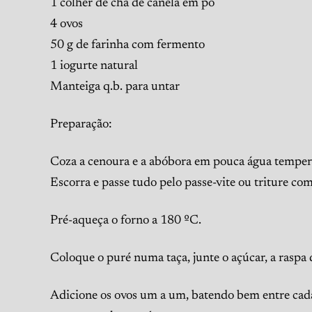
1 colher de chá de canela em pó
4 ovos
50 g de farinha com fermento
1 iogurte natural
Manteiga q.b. para untar
Preparação:
Coza a cenoura e a abóbora em pouca água tempera
Escorra e passe tudo pelo passe-vite ou triture co
Pré-aqueça o forno a 180 ºC.
Coloque o puré numa taça, junte o açúcar, a raspa 
Adicione os ovos um a um, batendo bem entre cada 