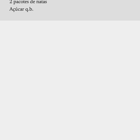
2 pacotes de natas
Açúcar q.b.