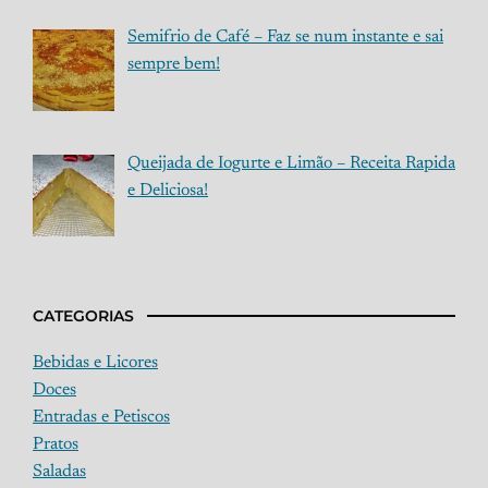
Semifrio de Café – Faz se num instante e sai
sempre bem!
Queijada de Iogurte e Limão – Receita Rapida
e Deliciosa!
CATEGORIAS
Bebidas e Licores
Doces
Entradas e Petiscos
Pratos
Saladas