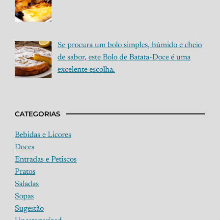
Se procura um bolo simples, húmido e cheio
de sabor, este Bolo de Batata-Doce é uma
excelente escolha.
CATEGORIAS
Bebidas e Licores
Doces
Entradas e Petiscos
Pratos
Saladas
Sopas
Sugestão