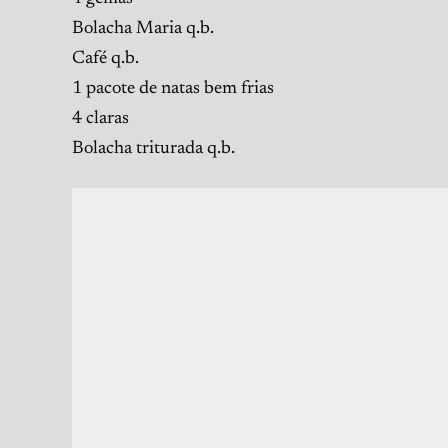
Bolacha Maria q.b.
Café q.b.
1 pacote de natas bem frias
4 claras
Bolacha triturada q.b.