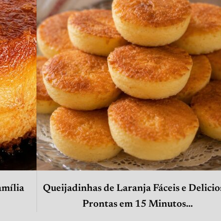
amília
Queijadinhas de Laranja Fáceis e Delicio
Prontas em 15 Minutos…