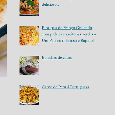
delicioso…
Pica-pau de Frango Grelhado
com pickles e azeitonas verdes –
Um Petisco delicioso e Rapido!
Bolachas de cacau
Carne de Peru á Portuguesa