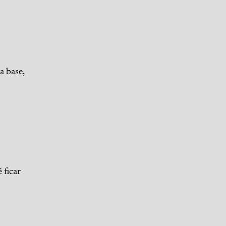
a base,
 ficar