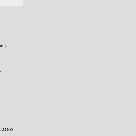
ne o
o
 até o