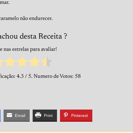
rmar.
caramelo não endurecer.
achou desta Receita ?
 nas estrelas para avaliar!
ficação:
4.3
/ 5. Numero de Votos:
58
Email
Print
Pinterest