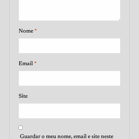
Nome
*
Email
*
Site
Guardar o meu nome, email e site neste