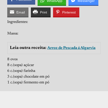
WhatsApp
Messenger
Email
Print
Pinterest
Ingredientes:
Massa:
Leia outra receita:
Arroz de Pescada á Algarvia
8 ovos
8 c.(sopa) açúcar
6 c.(sopa) farinha
3 c.(sopa) chocolate em pó
1 c.(sopa) fermento em pó