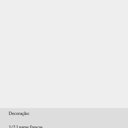
Decoração:
1/2 l natas frescas