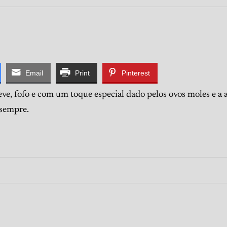
Email
Print
Pinterest
eve, fofo e com um toque especial dado pelos ovos moles e a
 sempre.